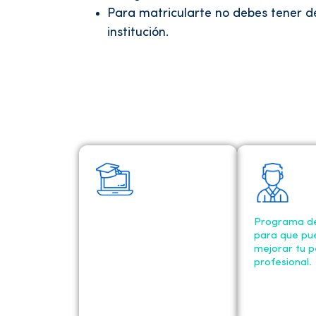
Para matricularte no debes tener d
institución.
Conferencias y talleres
Programa de
gratuitos certificados
para que pu
por la Universidad
mejorar tu pe
Norbert Wiener
profesional.