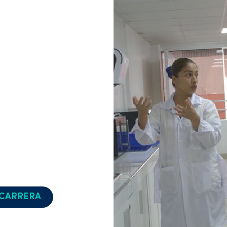
 de 1984 en adelante.
zar tus conocimientos,
os y fortalecer tus
endir el Examen de Suficiencia
l Técnico.
e manera presencial en la
 obligatorio del uniforme. En
icará oportunamente a los
 CARRERA