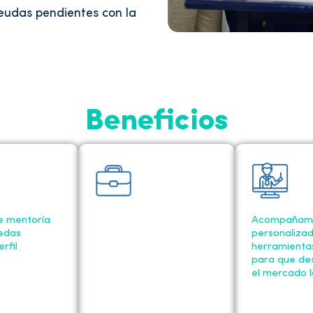
eudas pendientes con la
Beneficios
 mentoría
Acceso a oportunidades
Acompañami
edas
laborales exclusivas
personalizad
rfil
herramienta
para que de
el mercado l