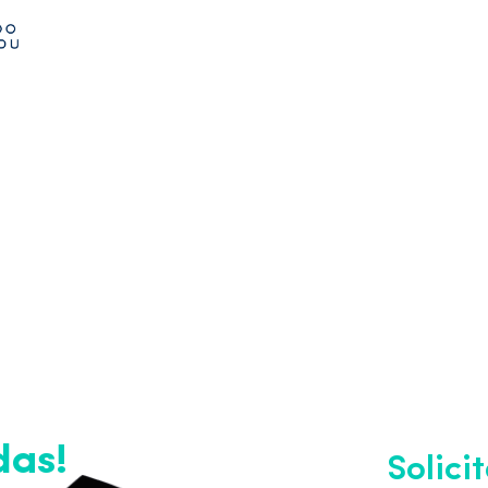
 DE
N
 setiembre
das!
Solici