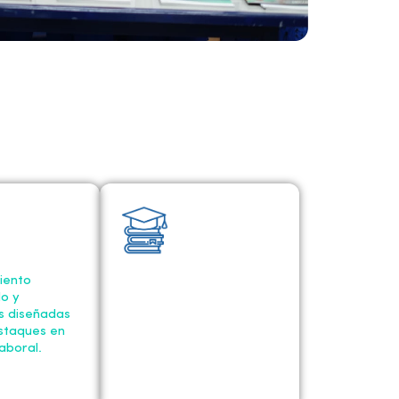
ento
Charlas con
o y
universidades para que
s diseñadas
puedas continuar tus
staques en
estudios universitarios.
aboral.