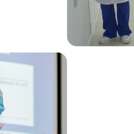
Sustentaci
Solo para egresados de la ma
Con esta modalidad desarroll
Aplicativa de manera individu
carrera. Durante todo el pro
para estructurar el proyecto
sustentarlo exitosamente y así
Importante
Tendrás dos sesiones presenci