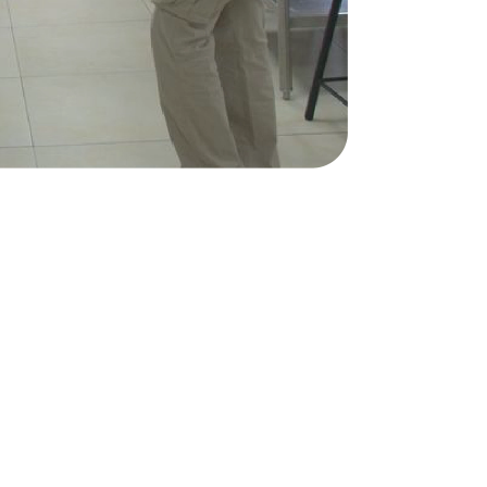
ón de Proyecto
lla 2018 en adelante.
arás un Proyecto de Investigación
al o junto a un estudiante de tu misma
ceso recibirás asesorías metodológicas
 de manera adecuada, con el fin de
 obtener el Título Profesional Técnico.
ales: una para la sustentación del